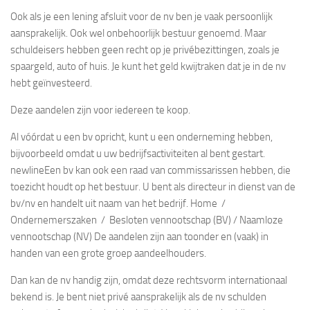
Ook als je een lening afsluit voor de nv ben je vaak persoonlijk
aansprakelijk. Ook wel onbehoorlijk bestuur genoemd. Maar
schuldeisers hebben geen recht op je privébezittingen, zoals je
spaargeld, auto of huis. Je kunt het geld kwijtraken dat je in de nv
hebt geïnvesteerd.
Deze aandelen zijn voor iedereen te koop.
Al vóórdat u een bv opricht, kunt u een onderneming hebben,
bijvoorbeeld omdat u uw bedrijfsactiviteiten al bent gestart.
newlineEen bv kan ook een raad van commissarissen hebben, die
toezicht houdt op het bestuur. U bent als directeur in dienst van de
bv/nv en handelt uit naam van het bedrijf. Home /
Ondernemerszaken / Besloten vennootschap (BV) / Naamloze
vennootschap (NV) De aandelen zijn aan toonder en (vaak) in
handen van een grote groep aandeelhouders.
Dan kan de nv handig zijn, omdat deze rechtsvorm internationaal
bekend is. Je bent niet privé aansprakelijk als de nv schulden