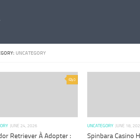
EGORY:
UNCATEGORY
0
GORY
JUNE 24, 2026
UNCATEGORY
JUNE 18, 20
or Retriever À Adopter :
Spinbara Casino H