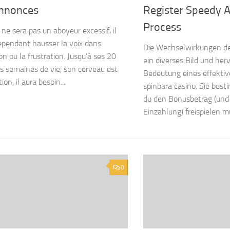
nnonces
Register Speedy 
Process
 ne sera pas un aboyeur excessif, il
ependant hausser la voix dans
Die Wechselwirkungen de
ion ou la frustration. Jusqu’à ses 20
ein diverses Bild und her
s semaines de vie, son cerveau est
Bedeutung eines effekti
ion, il aura besoin...
spinbara casino. Sie best
du den Bonusbetrag (und
Einzahlung) freispielen mu
0