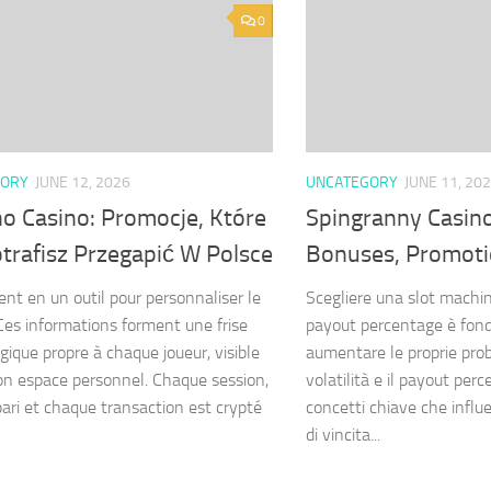
0
GORY
JUNE 12, 2026
UNCATEGORY
JUNE 11, 20
no Casino: Promocje, Które
Spingranny Casin
trafisz Przegapić W Polsce
Bonuses, Promot
ent en un outil pour personnaliser le
Scegliere una slot machi
 Ces informations forment une frise
payout percentage è fon
gique propre à chaque joueur, visible
aumentare le proprie proba
on espace personnel. Chaque session,
volatilità e il payout pe
ari et chaque transaction est crypté
concetti chiave che influ
di vincita...