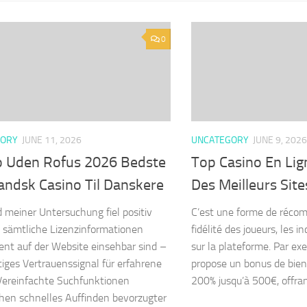
0
GORY
JUNE 11, 2026
UNCATEGORY
JUNE 9, 2026
o Uden Rofus 2026 Bedste
Top Casino En Lig
andsk Casino Til Danskere
Des Meilleurs Sit
meiner Untersuchung fiel positiv
C’est une forme de récom
s sämtliche Lizenzinformationen
fidélité des joueurs, les in
ent auf der Website einsehbar sind –
sur la plateforme. Par ex
tiges Vertrauenssignal für erfahrene
propose un bonus de bien
 Vereinfachte Suchfunktionen
200% jusqu’à 500€, offrant
hen schnelles Auffinden bevorzugter