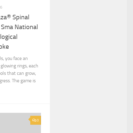
26
za® Spinal
 Sma National
logical
roke
els, you face an
 glowing rings, each
ols that can grow,
ogress. The game is
0