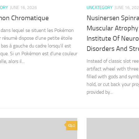
GORY
JUNE 16, 2026
UNCATEGORY
JUNE 16, 20
on Chromatique
Nusinersen Spinra
Muscular Atrophy
 dans lequel se situent les Pokémon
Institute Of Neuro
r résumé dispose d’une petite étoile
 bas à gauche du cadre lorsqu’il est
Disorders And St
que. Si un Pokémon est d’une couleur
Instead of classic slot re
le, alors il...
artifact wheel with three
filled with gods and symb
hold, or cut back your pr
provided by...
0