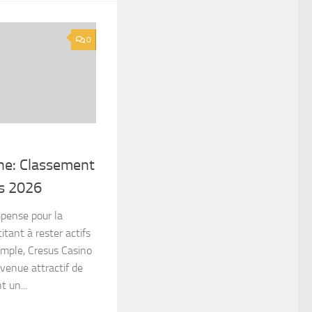
0
ne: Classement
es 2026
pense pour la
citant à rester actifs
emple, Cresus Casino
venue attractif de
 un...