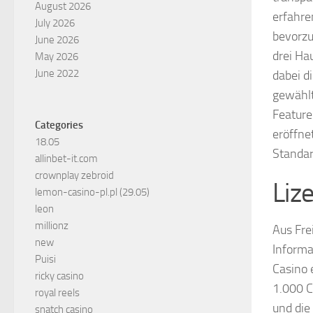
August 2026
erfahre
July 2026
bevorzu
June 2026
drei Ha
May 2026
June 2022
dabei d
gewählt
Feature
Categories
eröffne
18.05
Standa
allinbet-it.com
crownplay zebroid
Liz
lemon-casino-pl.pl (29.05)
leon
millionz
Aus Fre
new
Informa
Puisi
Casino 
ricky casino
1.000 C
royal reels
und die
snatch casino