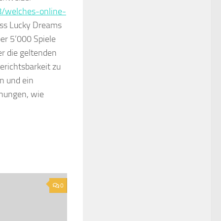
8/welches-online-
ass Lucky Dreams
er 5’000 Spiele
er die geltenden
erichtsbarkeit zu
n und ein
hnungen, wie
0