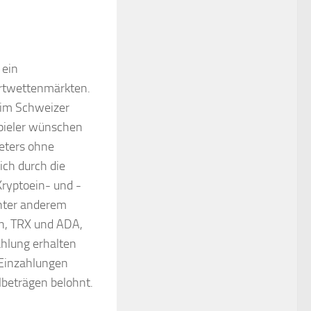
 ein
rtwettenmärkten.
 im Schweizer
Spieler wünschen
eters ohne
ich durch die
Kryptoein- und -
unter anderem
in, TRX und ADA,
ahlung erhalten
 Einzahlungen
beträgen belohnt.