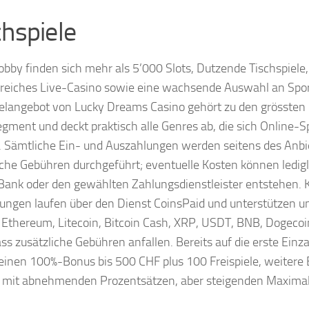
chspiele
Lobby finden sich mehr als 5’000 Slots, Dutzende Tischspiele,
eiches Live-Casino sowie eine wachsende Auswahl an Spo
elangebot von Lucky Dreams Casino gehört zu den grössten
gment und deckt praktisch alle Genres ab, die sich Online-
 Sämtliche Ein- und Auszahlungen werden seitens des Anbi
iche Gebühren durchgeführt; eventuelle Kosten können ledigl
Bank oder den gewählten Zahlungsdienstleister entstehen. 
ungen laufen über den Dienst CoinsPaid und unterstützen 
, Ethereum, Litecoin, Bitcoin Cash, XRP, USDT, BNB, Dogeco
ss zusätzliche Gebühren anfallen. Bereits auf die erste Einz
 einen 100%-Bonus bis 500 CHF plus 100 Freispiele, weitere
mit abnehmenden Prozentsätzen, aber steigenden Maximal