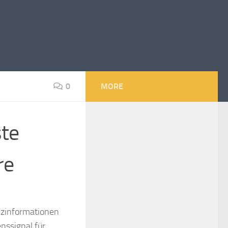
0
MORE
te
re
nzinformationen
nssignal für