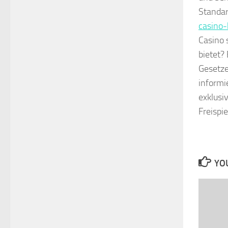
Standar
casino-
Casino 
bietet? 
Gesetze
informi
exklusi
Freispi
YOU