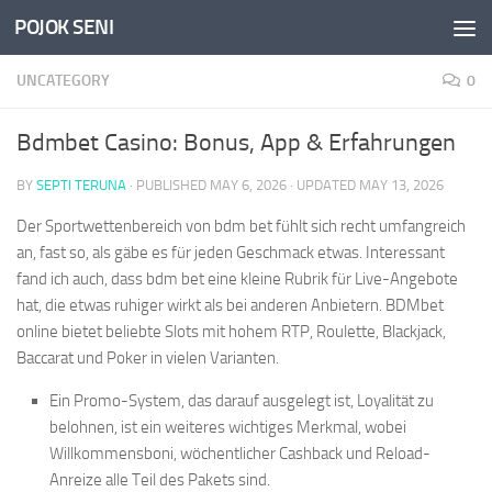
POJOK SENI
Skip to content
UNCATEGORY
0
Bdmbet Casino: Bonus, App & Erfahrungen
BY
SEPTI TERUNA
· PUBLISHED
MAY 6, 2026
· UPDATED
MAY 13, 2026
Der Sportwettenbereich von bdm bet fühlt sich recht umfangreich
an, fast so, als gäbe es für jeden Geschmack etwas. Interessant
fand ich auch, dass bdm bet eine kleine Rubrik für Live-Angebote
hat, die etwas ruhiger wirkt als bei anderen Anbietern. BDMbet
online bietet beliebte Slots mit hohem RTP, Roulette, Blackjack,
Baccarat und Poker in vielen Varianten.
Ein Promo-System, das darauf ausgelegt ist, Loyalität zu
belohnen, ist ein weiteres wichtiges Merkmal, wobei
Willkommensboni, wöchentlicher Cashback und Reload-
Anreize alle Teil des Pakets sind.