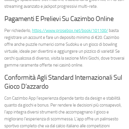
streaming avanzato e jackpot progressivi multi-rete.
Pagamenti E Prelievi Su Cazimbo Online
Per richiederlo,
https://www.prosebox.net/book/101100/
basta
registrare un account e fare un deposito minimo di €20. Cazimbo
offre anche puzzle numerici come Sudoku e un gioco di bowling
virtuale, ideale per divertirsi e aggiungere un pizzico di varietà! Se
cerchi qualcosa di diverso, visita la sezione Mini Giochi, dove troverai
gemme raramente offerte nei casinò online.
Conformità Agli Standard Internazionali Sul
Gioco D’azzardo
Con Cazimbo App l’esperienza dipende tanto da design e stabilità
quanto da giochi e bonus. Per rendere le decisioni più consapevoli,
l’app integra diversi strumenti che accompagnano il gioco e
migliorano l’esperienza di scommessa. L’app offre un palinsesto
sportivo completo che va dal calcio italiano alle competizioni