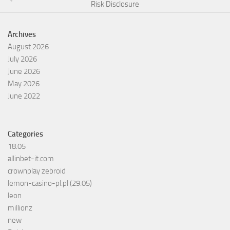
Risk Disclosure
Archives
August 2026
July 2026
June 2026
May 2026
June 2022
Categories
18.05
allinbet-it.com
crownplay zebroid
lemon-casino-pl.pl (29.05)
leon
millionz
new