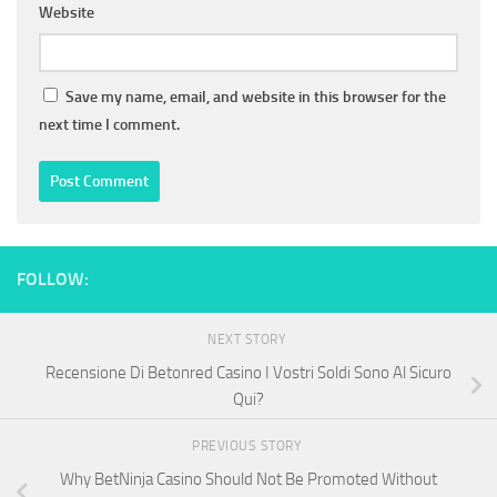
Website
Save my name, email, and website in this browser for the
next time I comment.
FOLLOW:
NEXT STORY
Recensione Di Betonred Casino I Vostri Soldi Sono Al Sicuro
Qui?
PREVIOUS STORY
Why BetNinja Casino Should Not Be Promoted Without