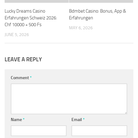
Lucky Dreams Casino
Bdmbet Casino: Bonus, App &
Erfahrungen Schweiz 2026:
Erfahrungen
Chf 10000 + 500 Fs
MAY 6, 2026
JUNE 5, 2026
LEAVE A REPLY
Comment
*
Name
*
Email
*