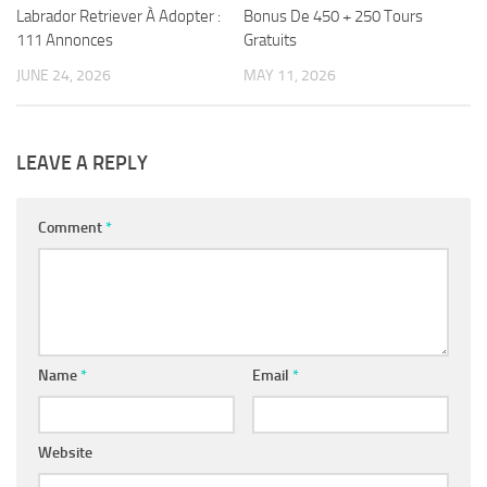
Labrador Retriever À Adopter :
Bonus De 450 + 250 Tours
111 Annonces
Gratuits
JUNE 24, 2026
MAY 11, 2026
LEAVE A REPLY
Comment
*
Name
*
Email
*
Website