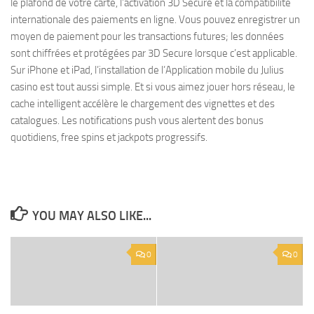
le plafond de votre carte, l’activation 3D Secure et la compatibilité
internationale des paiements en ligne. Vous pouvez enregistrer un
moyen de paiement pour les transactions futures; les données
sont chiffrées et protégées par 3D Secure lorsque c’est applicable.
Sur iPhone et iPad, l’installation de l’Application mobile du Julius
casino est tout aussi simple. Et si vous aimez jouer hors réseau, le
cache intelligent accélère le chargement des vignettes et des
catalogues. Les notifications push vous alertent des bonus
quotidiens, free spins et jackpots progressifs.
YOU MAY ALSO LIKE...
0
0