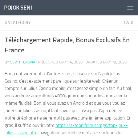
POJOK SENI
Skip to content
UNCATEGORY
0
Téléchargement Rapide, Bonus Exclusifs En
France
BY
SEPTI TERUNA
· PUBLISHED
MAY 14, 2026
· UPDATED
MAY 19, 2026
Bon, contrairement à d’autres sites, s’inscrire sur l’appli Julius
Casino, c’est exactement pareil que sur le site web. Créer un
compte sur Julius Casino mobile, c’est assez simple en fait. Au final,
vous accédez aux mêmes 4000+ jeux que sur ordinateur, avec la
même fluidité. Bon, si vous avez un Android et que vous voulez
jouer sur Julius Casino, il faut savoir qu’il n’y a pas d’app dédiée.
Votre téléphone ne se remplit pas avec une énième application. En
gros, il suffit d’ouvrir votre
https://akteon.fr/misc/pgs/top-jeux-
julius-casino.html
navigateur sur mobile et d’aller sur leur site