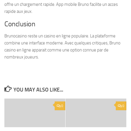
offre un chargement rapide. App mobile Bruno facilite un acces
rapide aux jeux.
Conclusion
Brunocasino reste un casino en ligne populaire. La plateforme
combine une interface moderne. Avec quelques critiques, Bruno
casino en ligne apparait comme une option connue par de
nombreux joueurs.
YOU MAY ALSO LIKE...
0
0