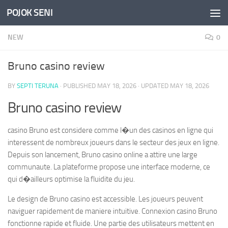
POJOK SENI
Skip to content
NEW
0
Bruno casino review
BY
SEPTI TERUNA
· PUBLISHED
MAY 18, 2026
· UPDATED
MAY 18, 2026
Bruno casino review
casino Bruno est considere comme l�un des casinos en ligne qui
interessent de nombreux joueurs dans le secteur des jeux en ligne.
Depuis son lancement, Bruno casino online a attire une large
communaute. La plateforme propose une interface moderne, ce
qui d�ailleurs optimise la fluidite du jeu.
Le design de Bruno casino est accessible. Les joueurs peuvent
naviguer rapidement de maniere intuitive. Connexion casino Bruno
fonctionne rapide et fluide. Une partie des utilisateurs mettent en