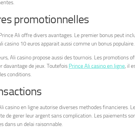
entes.
res promotionnelles
Prince Ali offre divers avantages. Le premier bonus peut inclu
ali casino 10 euros apparait aussi comme un bonus populaire.
eurs, Ali casino propose aussi des tournois. Les promotions off
er davantage de jeux. Toutefois
Prince Ali casino en ligne
, il 
 les conditions.
nsactions
Ali casino en ligne autorise diverses methodes financieres. 
lite de gerer leur argent sans complication. Les paiements so
es dans un delai raisonnable.