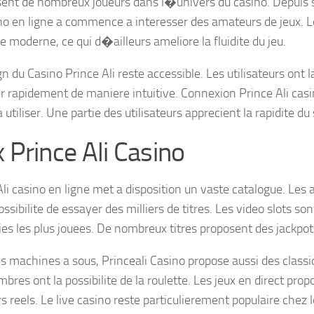
sent de nombreux joueurs dans l�univers du casino. Depuis 
ino en ligne a commence a interesser des amateurs de jeux. L
e moderne, ce qui d�ailleurs ameliore la fluidite du jeu.
n du Casino Prince Ali reste accessible. Les utilisateurs ont la
r rapidement de maniere intuitive. Connexion Prince Ali cas
 utiliser. Une partie des utilisateurs apprecient la rapidite du 
x Prince Ali Casino
Ali casino en ligne met a disposition un vaste catalogue. Les
ossibilite de essayer des milliers de titres. Les video slots so
ies les plus jouees. De nombreux titres proposent des jackpot
es machines a sous, Princeali Casino propose aussi des classi
res ont la possibilite de la roulette. Les jeux en direct pro
s reels. Le live casino reste particulierement populaire chez 