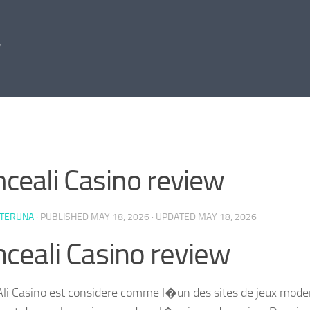
nceali Casino review
 TERUNA
· PUBLISHED
MAY 18, 2026
· UPDATED
MAY 18, 2026
nceali Casino review
Ali Casino est considere comme l�un des sites de jeux mode