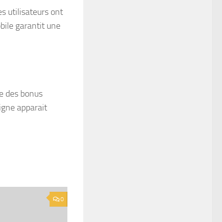
s utilisateurs ont
bile garantit une
se des bonus
ligne apparait
0