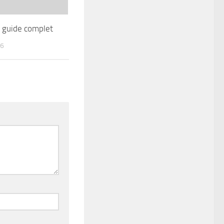
 guide complet
26