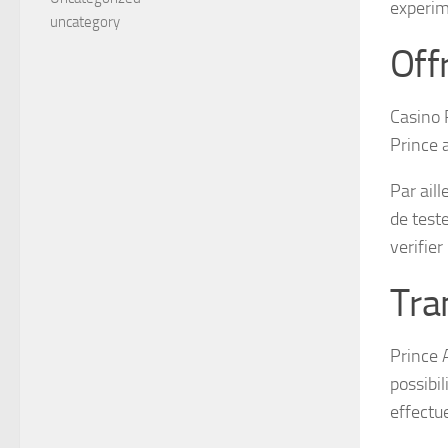
experim
uncategory
Off
Casino 
Prince 
Par aill
de test
verifier
Tra
Prince 
possibi
effectu