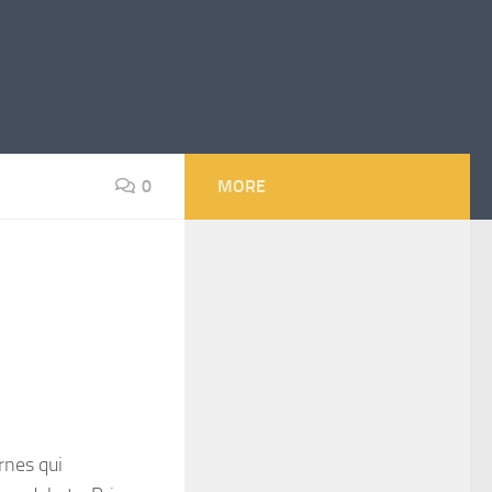
0
MORE
rnes qui