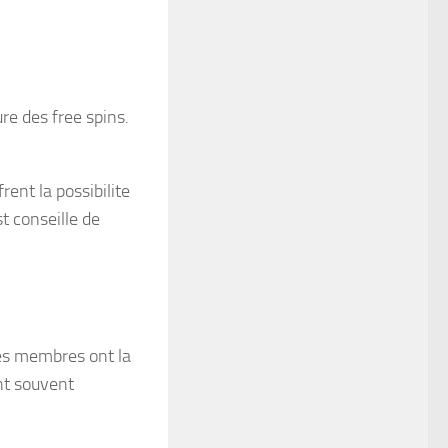
re des free spins.
rent la possibilite
est conseille de
Les membres ont la
nt souvent