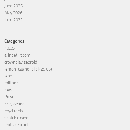
June 2026
May 2026
June 2022
Categories
18.05
allinbet-it.com
crownplay zebroid
lemon-casino-pl.pl (29.05)
leon
millionz
new
Puisi
ricky casino
royal reels
snatch casino
texts zebroid