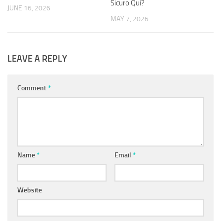
Sicuro Qui?
JUNE 16, 2026
MAY 7, 2026
LEAVE A REPLY
Comment
*
Name
*
Email
*
Website