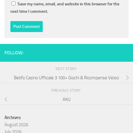
Save my name, email, and website in this browser for the
next time I comment.
FOLLOW:
NEXT STORY
Betify Casino Ufficiale 3 100+ Giochi & Ricompense Veloci
PREVIOUS STORY
AKU
Archives
August 2026
July 2026