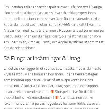
Erbjudanden gäller enbart för spelare över 18 år, bosatta i Sverige.
Hon har alltid älskat att läsa och skriva och är idag expert inom
ämnet online casinon, men skriver även finansrelaterade artiklar.
Spelar du hos ett casino utan licens i EU/EES kan skatt tillkomma.
Alla casinon med licens är bra, men vilket som är bäst beror mer på
vad du söker. Men om du frågar oss tycker vi att nät casinon som
erbjuder Swish, Zimpler, Trustly och ApplePay sticker ut som mest
direkta och snabbast.
Så Fungerar Insättningar & Uttag
En del casinon lägger till din bonus automatiskt, medan du måste
kryssa i att du vill ha bonusen hos andra. Följ helt enkelt stegen
som kommer upp när du klickar på att skapa konto inne hos
nätcasinot. Vi kollar alltid bonusar, uttag, spelutbud och support
innan vi rekommenderar dem.
Storspelare har för tillfället
plockat bort sin välkomstbonus ( )
Alla nätcasinon som vi
rekommenderar här på Casinoguide.se har, som förklarats ovan,