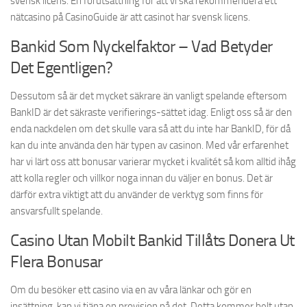
svensk licens. En förutsättning för att vi ska rekommendera ett
nätcasino på CasinoGuide är att casinot har svensk licens.
Bankid Som Nyckelfaktor – Vad Betyder
Det Egentligen?
Dessutom så är det mycket säkrare än vanligt spelande eftersom
BankID är det säkraste verifierings-sättet idag. Enligt oss så är den
enda nackdelen om det skulle vara så att du inte har BankID, för då
kan du inte använda den här typen av casinon. Med vår erfarenhet
har vi lärt oss att bonusar varierar mycket i kvalitét så kom alltid ihåg
att kolla regler och villkor noga innan du väljer en bonus. Det är
därför extra viktigt att du använder de verktyg som finns för
ansvarsfullt spelande.
Casino Utan Mobilt Bankid Tillåts Donera Ut
Flera Bonusar
Om du besöker ett casino via en av våra länkar och gör en
insättning, kan vi tjäna en provision på det. Detta kommer helt utan