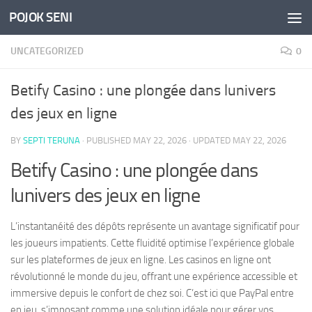
POJOK SENI
Skip to content
UNCATEGORIZED
0
Betify Casino : une plongée dans lunivers
des jeux en ligne
BY
SEPTI TERUNA
· PUBLISHED
MAY 22, 2026
· UPDATED
MAY 22, 2026
Betify Casino : une plongée dans
lunivers des jeux en ligne
L’instantanéité des dépôts représente un avantage significatif pour
les joueurs impatients. Cette fluidité optimise l’expérience globale
sur les plateformes de jeux en ligne. Les casinos en ligne ont
révolutionné le monde du jeu, offrant une expérience accessible et
immersive depuis le confort de chez soi. C’est ici que PayPal entre
en jeu, s’imposant comme une solution idéale pour gérer vos