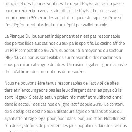
français et des licences vérifiées. Le dépôt PayPal au casino passe
par une redirection vers le site officiel de PayPal. Le processus
prend environ 30 secondes au total, ce qui reste rapide même si
c’est légèrement plus lent qu’un dépôt par wallet mobile.
La Planque Du Joueur est indépendant et n’est pas responsable
des pertes liées aux casinos ou aux paris sportifs. Le casino affiche
un RTP compétitif de 96,76 %, supérieur à la moyenne du secteur
(96,2 %). Ces bonus sont valables sur l’ensemble des machines à
sous parmi un catalogue de titres. Un casino legal en ligne n’a pas le
droit d’afficher des promotions démesurées.
Nous ne pouvons être tenus responsables de l’activité de sites
tiers et n’encourageons pas les jeux d’argent dans les pays où ils
sont illégaux. SlotsUp est un projet informatif et multifonctionnel
dans le secteur des casinos en ligne, actif depuis ⁦2015⁩. Le contenu
de SlotsUp est destiné aux utilisateurs âgés de ⁦18⁩ ans et plus ou
ayant atteint l’âge légal pour jouer dans leur juridiction. Neteller est
l’un des systèmes de paiement les plus populaires dans les casinos