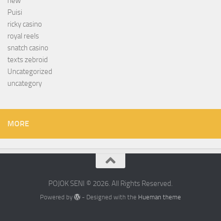
new
Puisi
ricky casino
royal reels
snatch casino
texts zebroid
Uncategorized
uncategory
MORE
POJOK SENI © 2026. All Rights Reserved.
Powered by
- Designed with the
Hueman theme