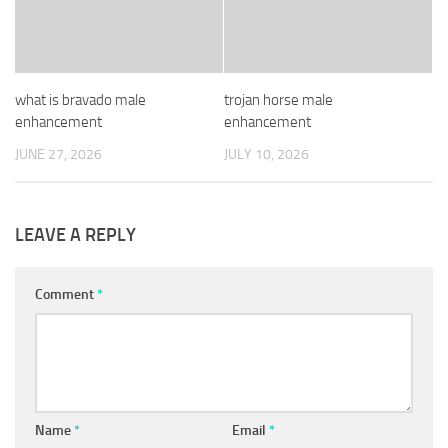
what is bravado male
trojan horse male
enhancement
enhancement
JUNE 27, 2026
JULY 10, 2026
LEAVE A REPLY
Comment
*
Name
*
Email
*