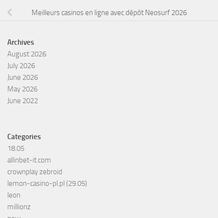
Meilleurs casinos en ligne avec dépôt Neosurf 2026
Archives
August 2026
July 2026
June 2026
May 2026
June 2022
Categories
18.05
allinbet-it.com
crownplay zebroid
lemon-casino-pl.pl (29.05)
leon
millionz