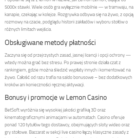
5000x stawki. Wiele osób gra wyłącznie mobilnie — w tramwaju, na
kanapie, czekając w kolejce. Rozgrywka odbywa się na żywo, z opcją
rozmowy na czacie, podglądu historii zakładów i wyboru stołów o
różnych limitach wejścia.
Obsługiwane metody płatności
Zaczyna się od przejrzystych zasad, jasnej licencji i opcji ochrony —
wtedy można grać bez stresu. Po prawej stronie działa czat z
rankingiem, gdzie można śledzić wypłaty innych i komentować na
żywo. Całość od razu trafia na saldo bonusowe – bez dodatkowych
kroków ani konieczności ręcznej aktywacji.
Bonusy i promocje w Lemon Casino
BetSoft wyróżnia się wysokiej jakości grafiką 3D oraz
kinematograficznymi animacjami w automatach. Casino oferuje
ponad 120 tytułów tego dostawcy, obejmujących sloty wideo oraz
gry stołowe. Baccarat w sekcji live сasino łączy klasyczne zasady z