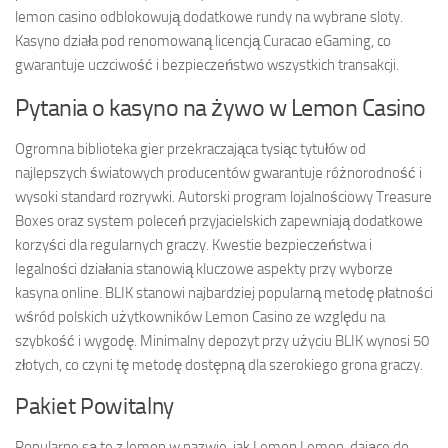
lemon casino odblokowują dodatkowe rundy na wybrane sloty.
Kasyno działa pod renomowaną licencją Curacao eGaming, co
gwarantuje uczciwość i bezpieczeństwo wszystkich transakcji.
Pytania o kasyno na żywo w Lemon Casino
Ogromna biblioteka gier przekraczająca tysiąc tytułów od
najlepszych światowych producentów gwarantuje różnorodność i
wysoki standard rozrywki. Autorski program lojalnościowy Treasure
Boxes oraz system poleceń przyjacielskich zapewniają dodatkowe
korzyści dla regularnych graczy. Kwestie bezpieczeństwa i
legalności działania stanowią kluczowe aspekty przy wyborze
kasyna online. BLIK stanowi najbardziej popularną metodę płatności
wśród polskich użytkowników Lemon Casino ze względu na
szybkość i wygodę. Minimalny depozyt przy użyciu BLIK wynosi 50
złotych, co czyni tę metodę dostępną dla szerokiego grona graczy.
Pakiet Powitalny
Popularne są te z lemon w nazwie, jak Lemon Lemon, dające do