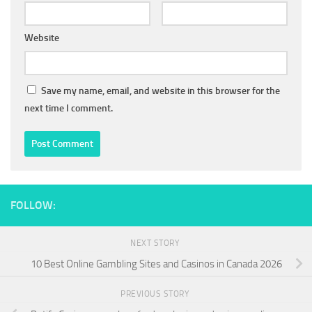
Website
Save my name, email, and website in this browser for the
next time I comment.
FOLLOW:
NEXT STORY
10 Best Online Gambling Sites and Casinos in Canada 2026
PREVIOUS STORY