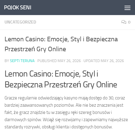
POJOK SENI
Skip to content
UNCATEGORIZED
0
Lemon Casino: Emocje, Styl i Bezpieczna
Przestrzeń Gry Online
BY
SEPTI TERUNA
· PUBLISHED
MAY 26, 2026
· UPDATED
MAY 26, 2026
Lemon Casino: Emocje, Styl i
Bezpieczna Przestrzeń Gry Online
Gracze regularnie odwiedzający kasyno mają dostęp do 30, coraz
bardziej zaawansowanych poziomów. Ale nie bez znaczenia jest
fakt, że gracz znajdzie tu w zasięgu ręki szereg bonusów i
darmowych spinów. Wciąż się rozwijamy i zapewniamy najwyższe
standardy rozrywki, obsługi klienta i dostępnych bonusów.